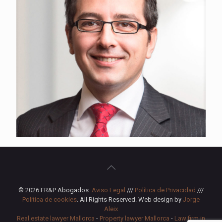
© 2026 FR&P Abogados.
Aviso Legal
///
Política de Privacidad
///
Política de cookies
. All Rights Reserved. Web design by
Jorge
Aleix
Real estate lawyer Mallorca
-
Property lawyer Mallorca
-
Law firm in