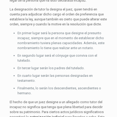
legal de la persona que ha sido declarada incapaz.
La designación de tutor la designa el juez, quien tendrá en
cuenta para adjudicar dicho cargo el orden de preferencia que
establece la ley, aunque también es cierto que puede alterar este
orden, siempre y cuando la motive en la resolución que dicte.
En primer lugar será la persona que designe el presunto
incapaz, siempre que en el momento de establecer dicho
nombramiento tuviera plenas capacidades. Además, este
nombramiento lo tiene que realizar ante un notario.
En segundo lugar será el cónyuge que conviva con el
tutelado.
En tercer lugar serán los padres del tutelado.
En cuarto lugar serán las personas designadas en
testamento.
Finalmente, lo serán los descendientes, ascendientes o
hermano.
El hecho de que un juez designe a un allegado como tutor del
incapaz no significa que tenga que plena libertad para decidir
sobre su patrimonio. Para ciertos actos jurídicos significativos
necesitará la
autorización judicial
para llevarlos a cabo. Este